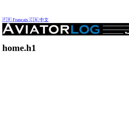
🇫🇷
Français
🇨🇳
中文
home.h1