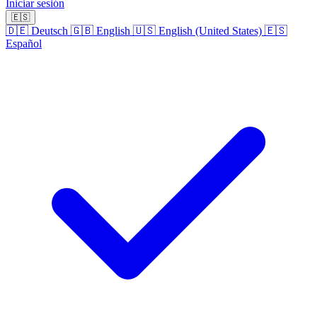
Iniciar sesión
🇪🇸
🇩🇪
Deutsch
🇬🇧
English
🇺🇸
English (United States)
🇪🇸
Español